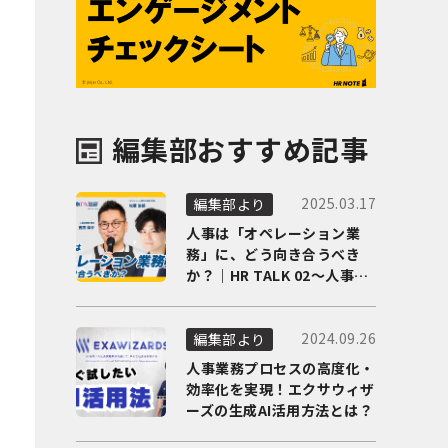
編集部おすすめ記事
2025.03.17
編集部より
人事は「オペレーション業
務」に、どう向き合うべき
か？｜HR TALK 02～人事DX
の最前線を徹底解剖～
2024.09.26
編集部より
人事業務プロセスの高度化・
効率化を実現！エクサウィザ
ーズの生成AI活用方法とは？