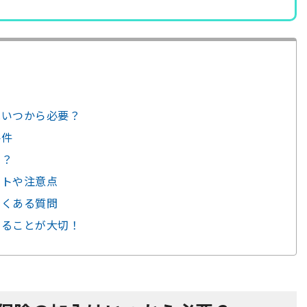
はいつから必要？
要件
法？
ントや注意点
よくある質問
せることが大切！