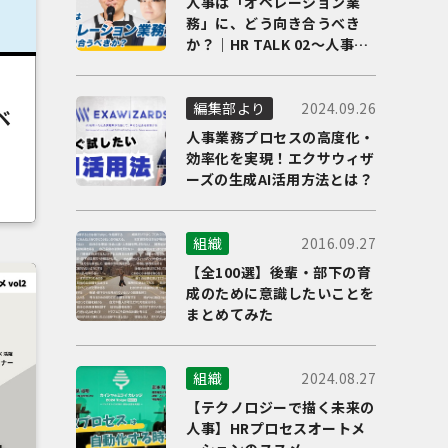
人事は「オペレーション業
務」に、どう向き合うべき
か？｜HR TALK 02～人事DX
の最前線を徹底解剖～
、
2024.09.26
編集部より
ベ
人事業務プロセスの高度化・
効率化を実現！エクサウィザ
ーズの生成AI活用方法とは？
2016.09.27
組織
【全100選】後輩・部下の育
成のために意識したいことを
まとめてみた
2024.08.27
組織
【テクノロジーで描く未来の
人事】HRプロセスオートメ