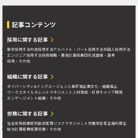
記事コンテンツ
採用に関する記事
新卒採用手法
中途採用手法
アルバイト・パート採用手法
外国人採用手法
エンジニア採用手法
採用戦略・要員計画
母集団形成
面接・選考
採用・その他
組織に関する記事
ダイバーシティ&インクルージョン
人事評価
企業文化・組織風土
ワークスタイル
タレントマネジメント
人材育成・研修
キャリア開発
エンゲージメント
組織・その他
労務に関する記事
社会保険
就業規則
勤怠管理
リスクマネジメント
労働安全衛生
福利厚生
給与計算
経費精算
労務・その他