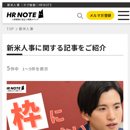
新米人事 ｜タグ検索｜HR NOTE
メルマガ登録
TOP
新米人事
新米人事に関する記事をご紹介
5
件中
1〜5件を表示