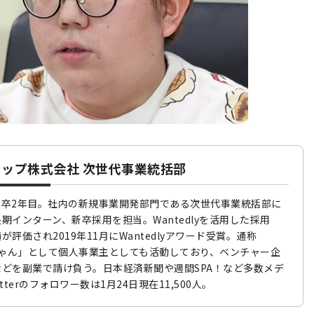
ディップ株式会社 次世代事業統括部
新卒2年目。社内の新規事業開発部門である次世代事業統括部に
期インターン、新卒採用を担当。Wantedlyを活用した採用
評価され2019年11月にWantedlyアワード受賞。通称
お兄ちゃん」として個人事業主としても活動しており、ベンチャー企
どを副業で請け負う。日本経済新聞や週間SPA！など多数メデ
terのフォロワー数は1月24日現在11,500人。