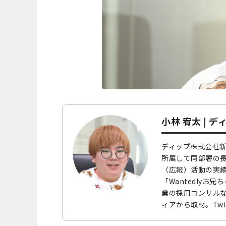
小林 宥太 | 
ディップ株式会社
所属して同部署の長
（広報）活動の実績が
「Wantedly
業の採用コンサルな
ィアから取材。Twit