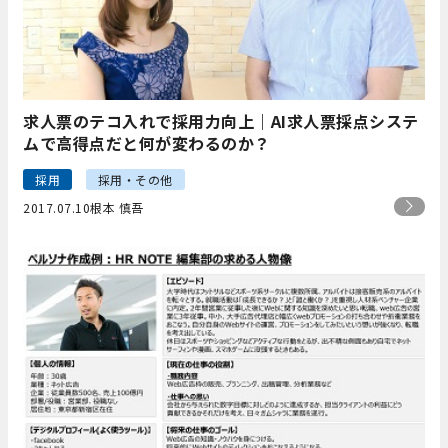
求人票のテコ入れで採用力向上｜AI求人票採点システ
ムで高得点だと何が変わるのか？
採用
採用・その他
2017.07.10
根本 慎吾