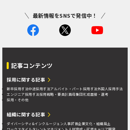
最新情報をSNSで発信中！
記事コンテンツ
採用に関する記事
新卒採用手法
中途採用手法
アルバイト・パート採用手法
外国人採用手法
エンジニア採用手法
採用戦略・要員計画
母集団形成
面接・選考
採用・その他
組織に関する記事
ダイバーシティ&インクルージョン
人事評価
企業文化・組織風土
ワークスタイル
タレントマネジメント
人材育成・研修
キャリア開発