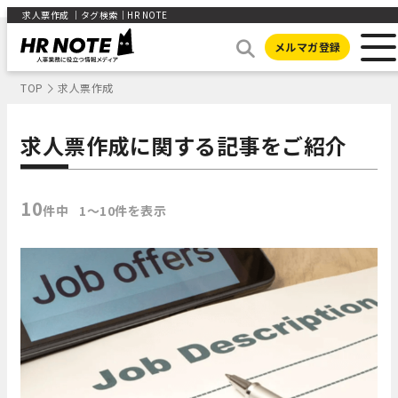
求人票作成 ｜タグ検索｜HR NOTE
メルマガ登録
TOP
求人票作成
求人票作成に関する記事をご紹介
10
件中
1〜10件を表示