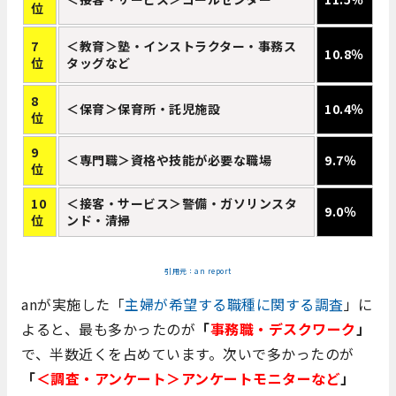
位
7
＜教育＞塾・インストラクター・事務ス
10.8％
位
タッグなど
8
＜保育＞保育所・託児施設
10.4％
位
9
＜専門職＞資格や技能が必要な職場
9.7％
位
10
＜接客・サービス＞警備・ガソリンスタ
9.0％
位
ンド・清掃
引用元：an report
anが実施した「
主婦が希望する職種に関する調査
」に
よると、最も多かったのが
「
事務職・デスクワーク
」
で、半数近くを占めています。次いで多かったのが
「
＜調査・アンケート＞アンケートモニターなど
」