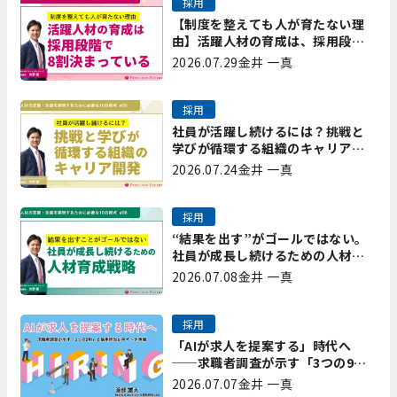
採用
【制度を整えても人が育たない理
由】活躍人材の育成は、採用段階
で8割決まっている｜プレシャスパ
2026.07.29
金井 一真
ートナーズ矢野
採用
社員が活躍し続けるには？挑戦と
学びが循環する組織のキャリア開
発｜プレシャスパートナーズ矢野
2026.07.24
金井 一真
採用
“結果を出す”がゴールではない。
社員が成長し続けるための人材育
成戦略｜プレシャスパートナーズ
2026.07.08
金井 一真
矢野
採用
「AIが求人を提案する」時代へ
──求職者調査が示す「3つの9
割」と、採用担当が今すべき準備
2026.07.07
金井 一真