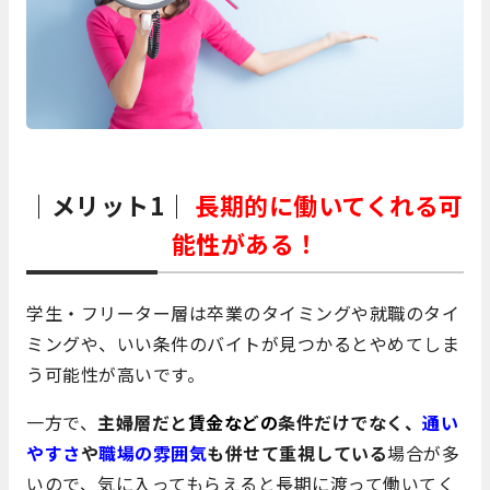
｜メリット1｜
長期的に働いてくれる可
能性がある！
学生・フリーター層は卒業のタイミングや就職のタイ
ミングや、いい条件のバイトが見つかるとやめてしま
う可能性が高いです。
一方で、
主婦層だと
賃金などの
条件だけでなく、
通い
やすさ
や
職場の雰囲気
も併せて重視している
場合が多
いので、気に入ってもらえると長期に渡って働いてく