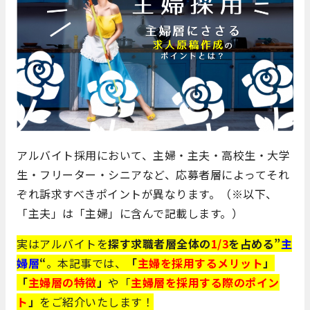
アルバイト採用において、主婦・主夫・高校生・大学
生・フリーター・シニアなど、応募者層によってそれ
ぞれ訴求すべきポイントが異なります。（※以下、
「主夫」は「主婦」に含んで記載します。）
実はアルバイトを
探す求職者層全体の
1/3
を占める”
主
婦層
“
。本記事では、
「
主婦を採用するメリット
」
「
主婦層の特徴
」
や「
主婦層を採用する際のポイン
ト
」
をご紹介いたします！