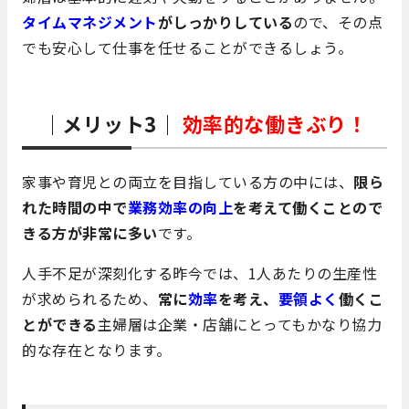
タイムマネジメント
がしっかりしている
ので、その点
でも安心して仕事を任せることができるしょう。
｜メリット3｜
効率的な働きぶり！
家事や育児との両立を目指している方の中には、
限ら
れた時間の中で
業務効率の向上
を考えて働くことので
きる方が非常に多い
です。
人手不足が深刻化する昨今では、1人あたりの生産性
が求められるため、
常に
効率
を考え、
要領よく
働くこ
とができる
主婦層は企業・店舗にとってもかなり協力
的な存在となります。