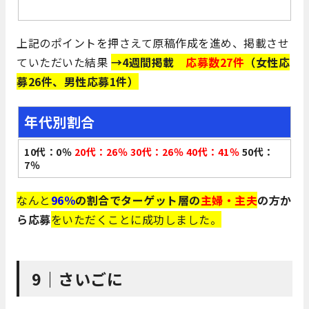
上記のポイントを押さえて原稿作成を進め、掲載させ
ていただいた結果
→4週間掲載
応募数27件
（女性応
募26件、男性応募1件）
年代別割合
10代：0％
20代：26％
30代：26％
40代：41％
50代：
7％
なんと
96％
の割合でターゲット層の
主婦・主夫
の方か
ら応募
をいただくことに成功しました。
9｜さいごに