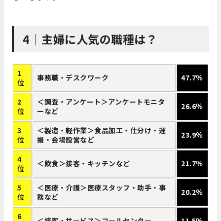
4｜
主婦に人気の職種は？
1
事務職・デスクワーク
47.7％
位
2
＜調査・アンケート＞アンケートモニタ
26.6％
位
ーなど
3
＜製造・軽作業＞食品加工・仕分け・運
23.9％
位
搬・会場設営など
4
＜飲食＞接客・キッチンなど
21.7％
位
5
＜医療・介護＞医療スタッフ・助手・事
20.2％
位
務など
6
＜接客・サービス＞コールセンター
11.5％