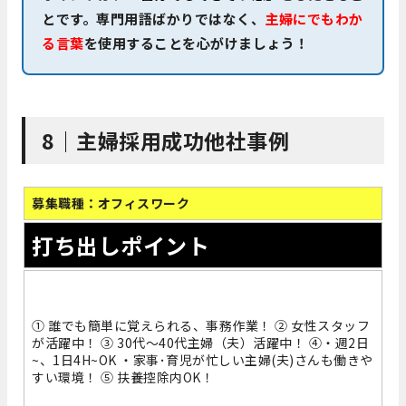
とです。専門用語ばかりではなく、
主婦にでもわか
る言葉
を使用することを心がけましょう！
8｜主婦採用成功他社事例
募集職種：オフィスワーク
打ち出しポイント
① 誰でも簡単に覚えられる、事務作業！ ② 女性スタッフ
が活躍中！ ③ 30代～40代主婦（夫）活躍中！ ④・週2日
~、1日4H~OK ・家事･育児が忙しい主婦(夫)さんも働きや
すい環境！ ⑤ 扶養控除内OK！