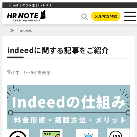
indeed ｜タグ検索｜HR NOTE
メルマガ登録
TOP
indeed
indeedに関する記事をご紹介
9
件中
1〜9件を表示