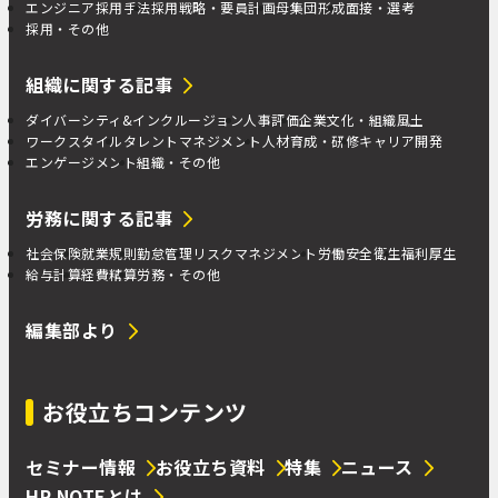
エンジニア採用手法
採用戦略・要員計画
母集団形成
面接・選考
採用・その他
組織に関する記事
ダイバーシティ&インクルージョン
人事評価
企業文化・組織風土
ワークスタイル
タレントマネジメント
人材育成・研修
キャリア開発
エンゲージメント
組織・その他
労務に関する記事
社会保険
就業規則
勤怠管理
リスクマネジメント
労働安全衛生
福利厚生
給与計算
経費精算
労務・その他
編集部より
お役立ちコンテンツ
セミナー情報
お役立ち資料
特集
ニュース
HR NOTEとは