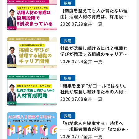
採用
【制度を整えても人が育たない理
由】活躍人材の育成は、採用段階
で8割決まっている｜プレシャスパ
2026.07.29
金井 一真
ートナーズ矢野
採用
社員が活躍し続けるには？挑戦と
学びが循環する組織のキャリア開
発｜プレシャスパートナーズ矢野
2026.07.24
金井 一真
採用
“結果を出す”がゴールではない。
社員が成長し続けるための人材育
成戦略｜プレシャスパートナーズ
2026.07.08
金井 一真
矢野
採用
「AIが求人を提案する」時代へ
──求職者調査が示す「3つの9
割」と、採用担当が今すべき準備
2026.07.07
金井 一真