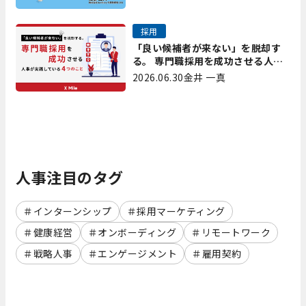
採用
「良い候補者が来ない」を脱却す
る。 専門職採用を成功させる人事
が実践している4つのこと
2026.06.30
金井 一真
人事注目のタグ
インターンシップ
採用マーケティング
健康経営
オンボーディング
リモートワーク
戦略人事
エンゲージメント
雇用契約