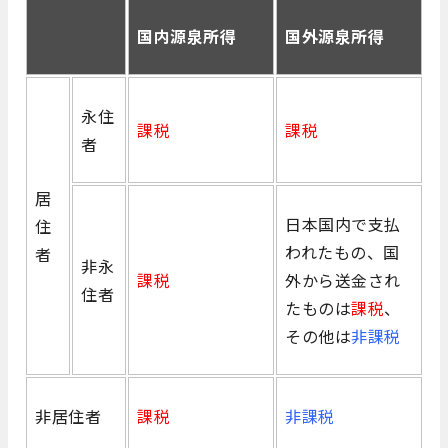
国内源泉所得
国外源泉所得
永住
課税
課税
者
居
日本国内で支払
住
われたもの、国
者
非永
課税
外から送金され
住者
たものは
課税
、
その他は
非課税
非居住者
課税
非課税