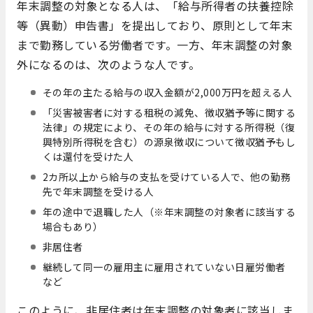
年末調整の対象となる人は、「給与所得者の扶養控除
等（異動）申告書」を提出しており、原則として年末
まで勤務している労働者です。一方、年末調整の対象
外になるのは、次のような人です。
その年の主たる給与の収入金額が2,000万円を超える人
「災害被害者に対する租税の減免、徴収猶予等に関する
法律」の規定により、その年の給与に対する所得税（復
興特別所得税を含む）の源泉徴収について徴収猶予もし
くは還付を受けた人
2カ所以上から給与の支払を受けている人で、他の勤務
先で年末調整を受ける人
年の途中で退職した人（※年末調整の対象者に該当する
場合もあり）
非居住者
継続して同一の雇用主に雇用されていない日雇労働者
など
このように、非居住者は年末調整の対象者に該当しま