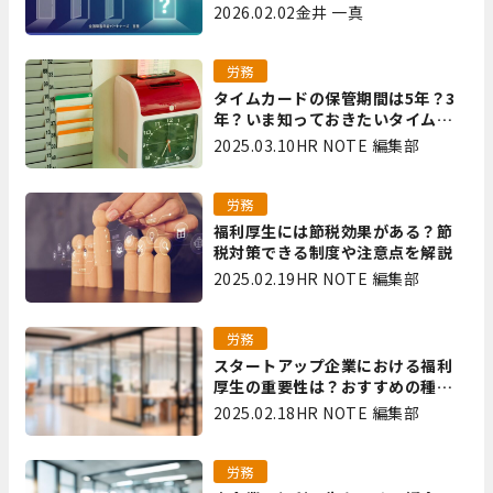
は｜全国障害年金パートナーズ 宮
2026.02.02
金井 一真
里
労務
タイムカードの保管期間は5年？3
年？いま知っておきたいタイムカ
ード保管方法
2025.03.10
HR NOTE 編集部
労務
福利厚生には節税効果がある？節
税対策できる制度や注意点を解説
2025.02.19
HR NOTE 編集部
労務
スタートアップ企業における福利
厚生の重要性は？おすすめの種類
やメリット・デメリットを解説
2025.02.18
HR NOTE 編集部
労務