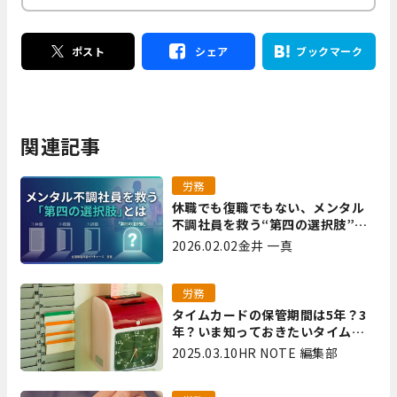
ポスト
シェア
ブックマーク
関連記事
労務
休職でも復職でもない、メンタル
不調社員を救う“第四の選択肢”と
は｜全国障害年金パートナーズ 宮
2026.02.02
金井 一真
里
労務
タイムカードの保管期間は5年？3
年？いま知っておきたいタイムカ
ード保管方法
2025.03.10
HR NOTE 編集部