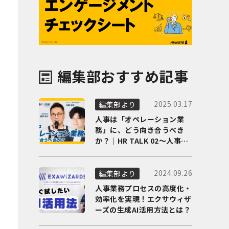
編集部おすすめ記事
2025.03.17
編集部より
人事は「オペレーション業
務」に、どう向き合うべき
か？｜HR TALK 02～人事DX
の最前線を徹底解剖～
2024.09.26
編集部より
人事業務プロセスの高度化・
効率化を実現！エクサウィザ
ーズの生成AI活用方法とは？