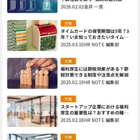
は｜全国障害年金パートナーズ 宮
2026.02.02
金井 一真
里
労務
タイムカードの保管期間は5年？3
年？いま知っておきたいタイムカ
ード保管方法
2025.03.10
HR NOTE 編集部
労務
福利厚生には節税効果がある？節
税対策できる制度や注意点を解説
2025.02.19
HR NOTE 編集部
労務
スタートアップ企業における福利
厚生の重要性は？おすすめの種類
やメリット・デメリットを解説
2025.02.18
HR NOTE 編集部
労務