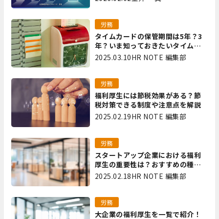
里
労務
タイムカードの保管期間は5年？3
年？いま知っておきたいタイムカ
ード保管方法
2025.03.10
HR NOTE 編集部
労務
福利厚生には節税効果がある？節
税対策できる制度や注意点を解説
2025.02.19
HR NOTE 編集部
労務
スタートアップ企業における福利
厚生の重要性は？おすすめの種類
やメリット・デメリットを解説
2025.02.18
HR NOTE 編集部
労務
大企業の福利厚生を一覧で紹介！