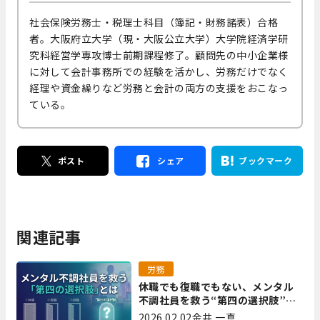
社会保険労務士・税理士科目（簿記・財務諸表）合格
者。大阪府立大学（現・大阪公立大学）大学院経済学研
究科経営学専攻博士前期課程修了。顧問先の中小企業様
に対して会計事務所での経験を活かし、労務だけでなく
経理や資金繰りなど労務と会計の両方の支援をおこなっ
ている。
ポスト
シェア
ブックマーク
関連記事
労務
休職でも復職でもない、メンタル
不調社員を救う“第四の選択肢”と
は｜全国障害年金パートナーズ 宮
2026.02.02
金井 一真