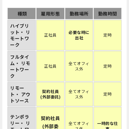
種類
雇用形態
勤務場所
勤務時間
ハイブリ
ット・ リ
必要な時に
正社員
定時
モートワ
出社
ーク
フルタイ
ム・ リモ
全てオフィ
正社員
定時
ートワー
ス外
ク
リモー
契約社員
全てオフィ
ト・ アウ
定時
(外部委託)
ス外
トソース
テンポラ
契約社員
リー・ リ
全てオフィ
一時的な仕
(外部委
ス外
事