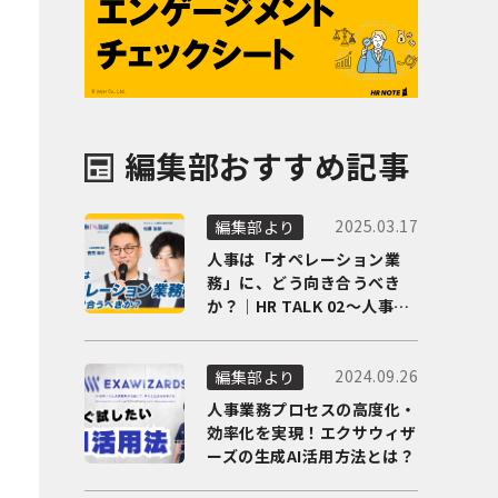
編集部おすすめ記事
2025.03.17
編集部より
人事は「オペレーション業
務」に、どう向き合うべき
か？｜HR TALK 02～人事DX
の最前線を徹底解剖～
2024.09.26
編集部より
人事業務プロセスの高度化・
効率化を実現！エクサウィザ
ーズの生成AI活用方法とは？