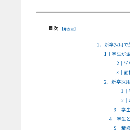
目次
[
]
非表示
1．新卒採用で
1｜学生が
2｜
3｜
2．新卒採
1
2
3｜学
4｜学生
5｜積