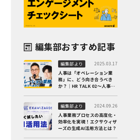
編集部おすすめ記事
2025.03.17
編集部より
人事は「オペレーション業
務」に、どう向き合うべき
か？｜HR TALK 02～人事DX
の最前線を徹底解剖～
2024.09.26
編集部より
人事業務プロセスの高度化・
効率化を実現！エクサウィザ
ーズの生成AI活用方法とは？