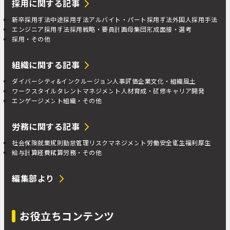
採用に関する記事
新卒採用手法
中途採用手法
アルバイト・パート採用手法
外国人採用手法
エンジニア採用手法
採用戦略・要員計画
母集団形成
面接・選考
採用・その他
組織に関する記事
ダイバーシティ&インクルージョン
人事評価
企業文化・組織風土
ワークスタイル
タレントマネジメント
人材育成・研修
キャリア開発
エンゲージメント
組織・その他
労務に関する記事
社会保険
就業規則
勤怠管理
リスクマネジメント
労働安全衛生
福利厚生
給与計算
経費精算
労務・その他
編集部より
お役立ちコンテンツ