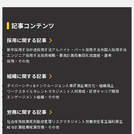
記事コンテンツ
採用に関する記事
新卒採用手法
中途採用手法
アルバイト・パート採用手法
外国人採用手法
エンジニア採用手法
採用戦略・要員計画
母集団形成
面接・選考
採用・その他
組織に関する記事
ダイバーシティ&インクルージョン
人事評価
企業文化・組織風土
ワークスタイル
タレントマネジメント
人材育成・研修
キャリア開発
エンゲージメント
組織・その他
労務に関する記事
社会保険
就業規則
勤怠管理
リスクマネジメント
労働安全衛生
福利厚生
給与計算
経費精算
労務・その他