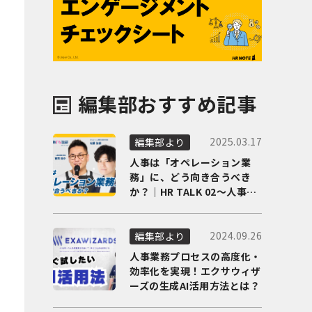
編集部おすすめ記事
2025.03.17
編集部より
人事は「オペレーション業
務」に、どう向き合うべき
か？｜HR TALK 02～人事DX
の最前線を徹底解剖～
2024.09.26
編集部より
人事業務プロセスの高度化・
効率化を実現！エクサウィザ
ーズの生成AI活用方法とは？