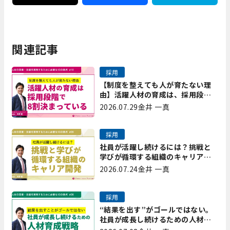
関連記事
採用
【制度を整えても人が育たない理
由】活躍人材の育成は、採用段階
で8割決まっている｜プレシャスパ
2026.07.29
金井 一真
ートナーズ矢野
採用
社員が活躍し続けるには？挑戦と
学びが循環する組織のキャリア開
発｜プレシャスパートナーズ矢野
2026.07.24
金井 一真
採用
“結果を出す”がゴールではない。
社員が成長し続けるための人材育
成戦略｜プレシャスパートナーズ