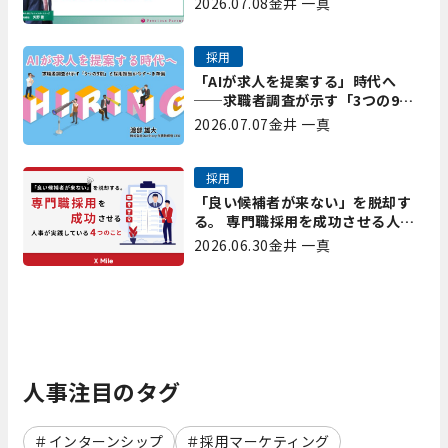
2026.07.08
金井 一真
矢野
採用
「AIが求人を提案する」時代へ
──求職者調査が示す「3つの9
割」と、採用担当が今すべき準備
2026.07.07
金井 一真
採用
「良い候補者が来ない」を脱却す
る。 専門職採用を成功させる人事
が実践している4つのこと
2026.06.30
金井 一真
人事注目のタグ
インターンシップ
採用マーケティング