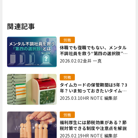
関連記事
労務
休職でも復職でもない、メンタル
不調社員を救う“第四の選択肢”と
は｜全国障害年金パートナーズ 宮
2026.02.02
金井 一真
里
労務
タイムカードの保管期間は5年？3
年？いま知っておきたいタイムカ
ード保管方法
2025.03.10
HR NOTE 編集部
労務
福利厚生には節税効果がある？節
税対策できる制度や注意点を解説
2025.02.19
HR NOTE 編集部