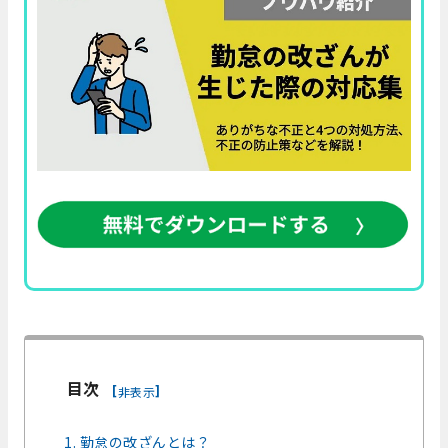
目次
[
]
非表示
1. 勤怠の改ざんとは？