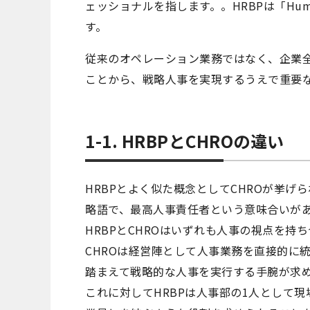
ェッショナルを指します。。HRBPは「Human R
す。
従来のオペレーション業務ではなく、企業
ことから、戦略人事を実現するうえで重要
1-1. HRBPとCHROの違い
HRBPとよく似た概念としてCHROが挙げられます。C
略語で、最高人事責任者という意味合いが
HRBPとCHROはいずれも人事の視点を
CHROは経営陣として人事業務を直接的に
踏まえて戦略的な人事を実行する手腕が求
これに対してHRBPは人事部の1人として現