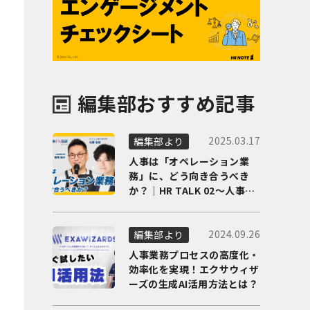
編集部おすすめ記事
2025.03.17
編集部より
人事は「オペレーション業
務」に、どう向き合うべき
か？｜HR TALK 02～人事DX
の最前線を徹底解剖～
2024.09.26
編集部より
人事業務プロセスの高度化・
効率化を実現！エクサウィザ
ーズの生成AI活用方法とは？