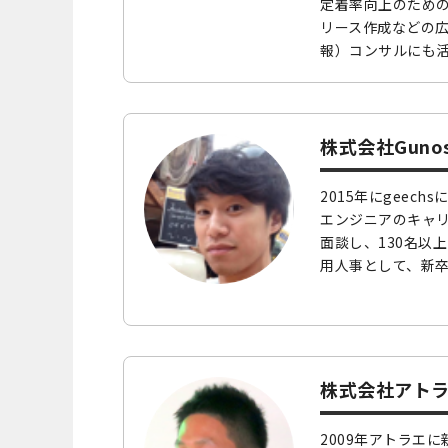
定着率向上のため
リース作成などの
報）コンサルにも
株式会社Guno
2015年にgeec
エンジニアのキャ
面談し、130名以
用人事として、
新
株式会社アトラ
2009年アトラエ