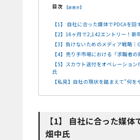
目次
[
]
非表示
【1】 自社に合った媒体でPDCAを回す
【2】16ヶ月で2,142エントリー！新
【3】負けないためのメディア戦略｜Gu
【4】売り手市場における「求職者の
【5】スカウト送付をオペレーション
氏
【私見】自社の現状を踏まえて”何を
【1】
自社に合った媒体で
畑中氏