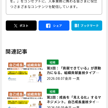
を。」をコンセプトに、人事業務に携わる皆さまに役立
つさまざまなコンテンツを配信しています。
ポスト
シェア
ブックマーク
関連記事
組織
第3回：「貢献できている」が原動
力になる。組織貢献重視タイプの
離職を防ぐ技術
2026.08.07
金井 一真
組織
第2回：成長を「見える化」するマ
ネジメント。自己成長重視タイプ
の離職を防ぐ技術
2026.08.05
金井 一真