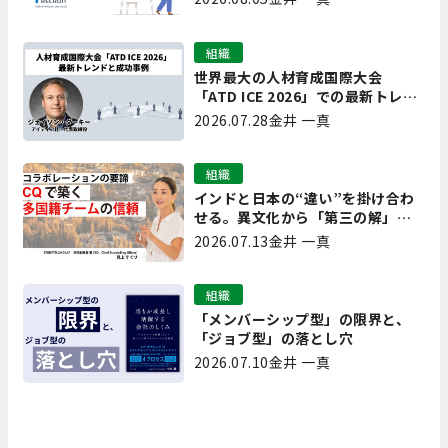
組織
世界最大の人材育成国際大会
「ATD ICE 2026」での最新トレン
ドと成功事例｜「重要で実用的
2026.07.28
金井 一真
な、日本にも合う」ホットトピッ
クと人材育成ノウハウ
組織
インドと日本の“違い”を掛け合わ
せる。異文化から「第三の解」を
生み出す実践【現場を変えるCQ白
2026.07.13
金井 一真
書 第7回】
組織
「メンバーシップ型」の限界と、
「ジョブ型」の落とし穴
2026.07.10
金井 一真