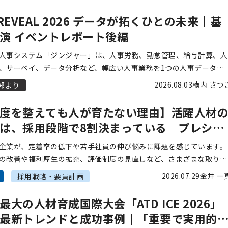
ご紹介し […]
 REVEAL 2026 データが拓くひとの未来｜基
演 イベントレポート後編
人事システム「ジンジャー」は、人事労務、勤怠管理、給与計算、人
、サーベイ、データ分析など、幅広い人事業務を1つの人事データベ
管理できるクラウド型人事労務システムです。 サービス提供開始か
2026.08.03
横内 さつ
部より
を迎え […]
度を整えても人が育たない理由】活躍人材
は、採用段階で8割決まっている｜プレシャ
ートナーズ矢野
企業が、定着率の低下や若手社員の伸び悩みに課題を感じています。
の改善や福利厚生の拡充、評価制度の見直しなど、さまざまな取り組
っているにも関わらず、「成果につながらない」という声は後を絶ち
2026.07.29
金井 一
採用戦略・要員計画
 これ […]
最大の人材育成国際大会「ATD ICE 2026」
最新トレンドと成功事例｜「重要で実用的