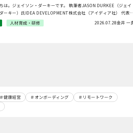
日本にも合う」ホットトピックと人材育成
ちは。ジェイソン・ダーキーです。 執筆者JASON DURKEE（ジェイ
ウ
ダーキー）氏IDEA DEVELOPMENT株式会社（アイディア社） 代表
米国シアトル生まれ。1992年に来日し上智大学に入学。 […]
2026.07.28
金井 一
人材育成・研修
健康経営
オンボーディング
リモートワーク