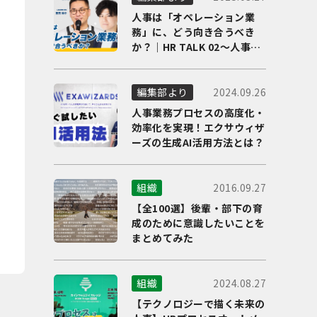
人事は「オペレーション業
務」に、どう向き合うべき
か？｜HR TALK 02～人事DX
の最前線を徹底解剖～
2024.09.26
編集部より
人事業務プロセスの高度化・
効率化を実現！エクサウィザ
ーズの生成AI活用方法とは？
2016.09.27
組織
【全100選】後輩・部下の育
成のために意識したいことを
まとめてみた
2024.08.27
組織
【テクノロジーで描く未来の