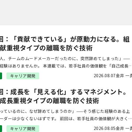
回：「貢献できている」が原動力になる。組
献重視タイプの離職を防ぐ技術
人、チームのムードメーカーだったのに、突然辞めてしまった」——
経験はありませんか。 本連載では、若手社員の価値観を「自己成長
プ」と「組織貢献重視タイプ」の2つに分類し、それぞれに応じたマ
2026.08.07
金井 一
キャリア開発
ントの実 […]
回：成長を「見える化」するマネジメント。
成長重視タイプの離職を防ぐ技術
っているのに、なぜ辞めてしまうのか」——そう感じた経験のある上
ーダーは少なくないはずです。 前回は、若手社員の価値観が大きく2
イプ、「自己成長重視タイプ」と「組織貢献重視タイプ」に分かれる
2026.08.05
金井 一
キャリア開発