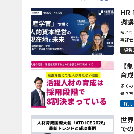
ことを
HR
調講
統合型
事評価
ースで
編集
10周年
【制
育成
スパ
多くの
働き方
みを行
採用
ません。
世界
での