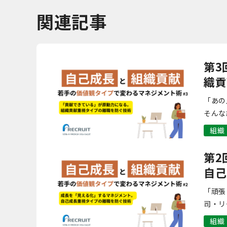
関連記事
第3
織貢
「あの
そんな
視タイ
組織
ネジメ
第2
自己
「頑張
司・リ
つのタ
組織