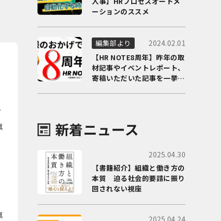
人事】HRプロセスオートメ
ーションのススメ
2024.02.01
編集部より
【HR NOTE8周年】昨年の取
材記事やイベントレポート、
寄稿いただいた記事を一挙に
ご紹介！
重
新着ニュース
真
2025.04.30
【書籍紹介】組織と働き方の
本質 迫る社会的要請に振り
回されない視座
真
2025.04.24