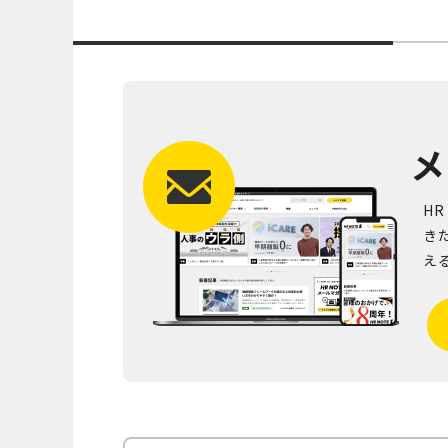
メ
H
き
え