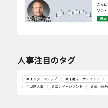
な、
こんに
ウハ
ソン・
締役 
組織
人事注目のタグ
インターンシップ
採用マーケティング
戦略人事
エンゲージメント
雇用契約