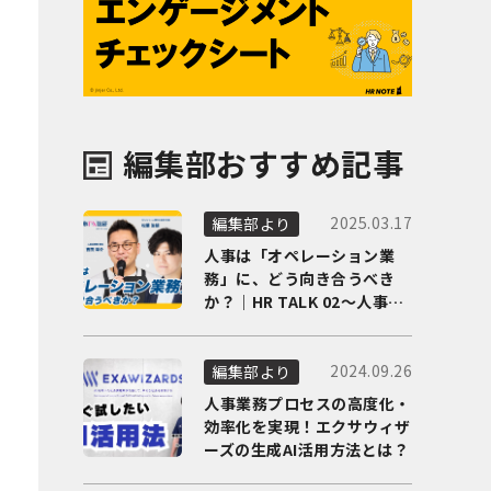
編集部おすすめ記事
2025.03.17
編集部より
人事は「オペレーション業
務」に、どう向き合うべき
か？｜HR TALK 02～人事DX
の最前線を徹底解剖～
2024.09.26
編集部より
人事業務プロセスの高度化・
効率化を実現！エクサウィザ
ーズの生成AI活用方法とは？