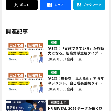
ポスト
シェア
ブックマーク
関連記事
組織
第3回：「貢献できている」が原動
力になる。組織貢献重視タイプの
離職を防ぐ技術
2026.08.07
金井 一真
組織
第2回：成長を「見える化」するマ
ネジメント。自己成長重視タイプ
の離職を防ぐ技術
2026.08.05
金井 一真
編集部より
HR REVEAL 2026 データが拓くひ