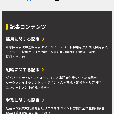
記事コンテンツ
採用に関する記事
新卒採用手法
中途採用手法
アルバイト・パート採用手法
外国人採用手法
エンジニア採用手法
採用戦略・要員計画
母集団形成
面接・選考
採用・その他
組織に関する記事
ダイバーシティ&インクルージョン
人事評価
企業文化・組織風土
ワークスタイル
タレントマネジメント
人材育成・研修
キャリア開発
エンゲージメント
組織・その他
労務に関する記事
社会保険
就業規則
勤怠管理
リスクマネジメント
労働安全衛生
福利厚生
給与計算
経費精算
労務・その他