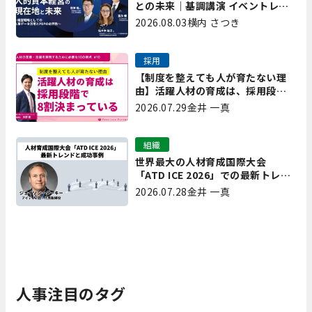
との未来｜基調講演 イベントレポ
ート後編
2026.08.03
横内 さつき
採用
【制度を整えても人が育たない理
由】活躍人材の育成は、採用段階
で8割決まっている｜プレシャスパ
2026.07.29
金井 一真
ートナーズ矢野
組織
世界最大の人材育成国際大会
「ATD ICE 2026」での最新トレン
ドと成功事例｜「重要で実用的
2026.07.28
金井 一真
な、日本にも合う」ホットトピッ
クと人材育成ノウハウ
人事注目のタグ