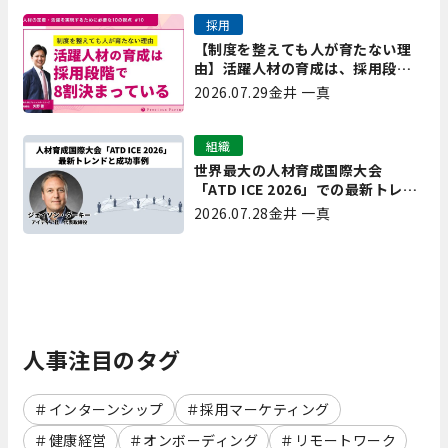
採用
【制度を整えても人が育たない理
由】活躍人材の育成は、採用段階
で8割決まっている｜プレシャスパ
2026.07.29
金井 一真
ートナーズ矢野
組織
世界最大の人材育成国際大会
「ATD ICE 2026」での最新トレン
ドと成功事例｜「重要で実用的
2026.07.28
金井 一真
な、日本にも合う」ホットトピッ
クと人材育成ノウハウ
人事注目のタグ
インターンシップ
採用マーケティング
健康経営
オンボーディング
リモートワーク