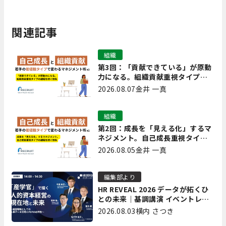
関連記事
組織
第3回：「貢献できている」が原動
力になる。組織貢献重視タイプの
離職を防ぐ技術
2026.08.07
金井 一真
組織
第2回：成長を「見える化」するマ
ネジメント。自己成長重視タイプ
の離職を防ぐ技術
2026.08.05
金井 一真
編集部より
HR REVEAL 2026 データが拓くひ
との未来｜基調講演 イベントレポ
ート後編
2026.08.03
横内 さつき