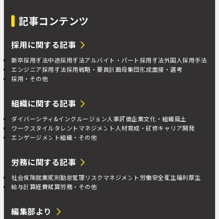
記事コンテンツ
採用に関する記事
新卒採用手法
中途採用手法
アルバイト・パート採用手法
外国人採用手法
エンジニア採用手法
採用戦略・要員計画
母集団形成
面接・選考
採用・その他
組織に関する記事
ダイバーシティ&インクルージョン
人事評価
企業文化・組織風土
ワークスタイル
タレントマネジメント
人材育成・研修
キャリア開発
エンゲージメント
組織・その他
労務に関する記事
社会保険
就業規則
勤怠管理
リスクマネジメント
労働安全衛生
福利厚生
給与計算
経費精算
労務・その他
編集部より