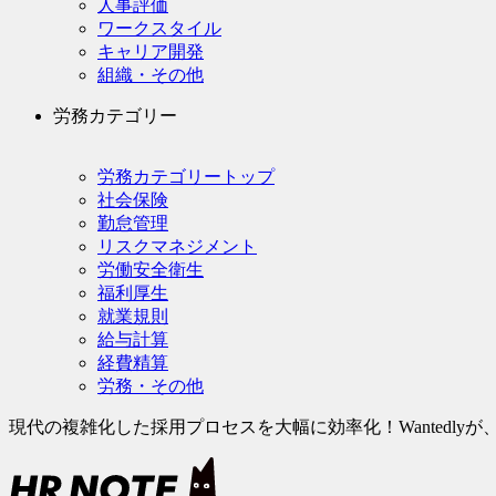
人事評価
ワークスタイル
キャリア開発
組織・その他
労務カテゴリー
労務カテゴリートップ
社会保険
勤怠管理
リスクマネジメント
労働安全衛生
福利厚生
就業規則
給与計算
経費精算
労務・その他
現代の複雑化した採用プロセスを大幅に効率化！Wantedlyが、次世