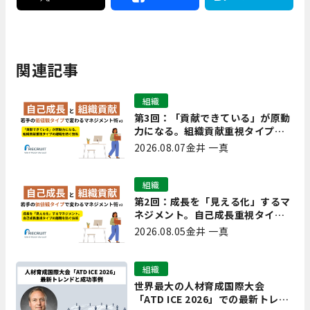
関連記事
組織
第3回：「貢献できている」が原動
力になる。組織貢献重視タイプの
離職を防ぐ技術
2026.08.07
金井 一真
組織
第2回：成長を「見える化」するマ
ネジメント。自己成長重視タイプ
の離職を防ぐ技術
2026.08.05
金井 一真
組織
世界最大の人材育成国際大会
「ATD ICE 2026」での最新トレン