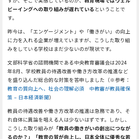
すが、
​そこで実感しているのが、
教育現場ではウェル
ビーイングへの取り組みが遅れている
ということで
す。
昨今は、「エンゲージメント」や「働きがい」の向上
に力を入れる企業が増えていますが、こうした取り組
みをしている学校はまだ少ないのが現状です。
文部科学省の諮問機関である中央教育審議会は2024
年8月、学校教員の待遇改善や働き方改革の推進など
を盛り込んだ総合的な対策を答申しました（※参考：
教育の質向上へ、社会の理解必須 中教審が教員確保
策 – 日本経済新聞
）
教員の待遇改善や働き方改革の推進は急務であり、そ
れ自体に異論を唱える人は少ないはずです。しかし、
こうした取り組みが
「教員の働きがいの創出につなが
るのか？」「教育の質が向上し、日本全体に優秀な若