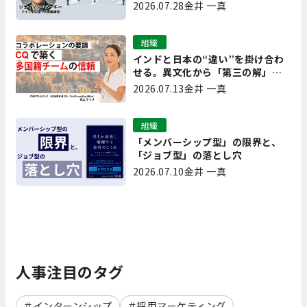
ドと成功事例｜「重要で実用的
2026.07.28
金井 一真
な、日本にも合う」ホットトピッ
クと人材育成ノウハウ
組織
インドと日本の“違い”を掛け合わ
せる。異文化から「第三の解」を
生み出す実践【現場を変えるCQ白
2026.07.13
金井 一真
書 第7回】
組織
「メンバーシップ型」の限界と、
「ジョブ型」の落とし穴
2026.07.10
金井 一真
人事注目のタグ
インターンシップ
採用マーケティング