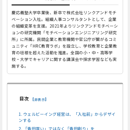
慶応義塾大学卒業後、新卒で株式会社リンクアンドモチ
ベーション入社。組織人事コンサルタントとして、企業
の組織変革を支援。2021年よりリンクアンドモチベーシ
ョンの研究機関「モチベーションエンジニアリング研究
所」に所属。民間企業と教育機関や官公庁が繋がるコミ
ュニティ「HRC教育ラボ」を設立し、学校教育と企業教
育の垣根を超えた活動を推進。全国の小・中・高等学
校・大学でキャリアに関する講演会や探求学習なども実
施する。
目次
[
]
非表示
1. ウェルビーイング経営は、「入社前」からデザイ
ンする
​​​2. 「青田買い」ではなく「青田創り」を