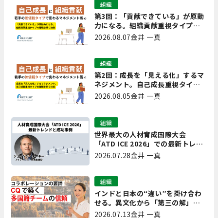
組織
第3回：「貢献できている」が原動
力になる。組織貢献重視タイプの
離職を防ぐ技術
2026.08.07
金井 一真
組織
第2回：成長を「見える化」するマ
ネジメント。自己成長重視タイプ
の離職を防ぐ技術
2026.08.05
金井 一真
組織
世界最大の人材育成国際大会
「ATD ICE 2026」での最新トレン
ドと成功事例｜「重要で実用的
2026.07.28
金井 一真
な、日本にも合う」ホットトピッ
クと人材育成ノウハウ
組織
インドと日本の“違い”を掛け合わ
せる。異文化から「第三の解」を
生み出す実践【現場を変えるCQ白
2026.07.13
金井 一真