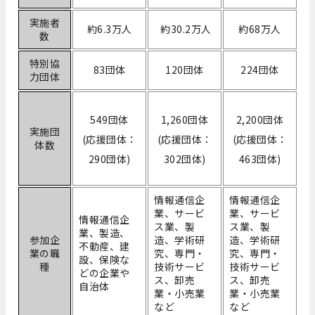
実施者
約6.3万人
約30.2万人
約68万人
数
特別協
83団体
120団体
224団体
力団体
549団体
1,260団体
2,200団体
実施団
(応援団体：
(応援団体：
(応援団体：
体数
290団体)
302団体)
463団体)
情報通信企
情報通信企
業、サービ
業、サービ
情報通信企
ス業、製
ス業、製
業、製造、
参加企
造、学術研
造、学術研
不動産、建
業の職
究、専門・
究、専門・
設、保険な
種
技術サービ
技術サービ
どの企業や
ス、卸売
ス、卸売
自治体
業・小売業
業・小売業
など
など