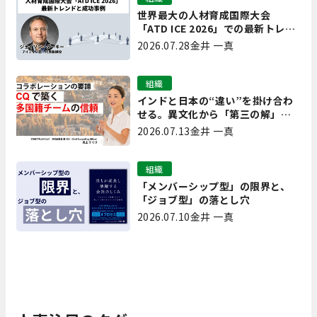
世界最大の人材育成国際大会
「ATD ICE 2026」での最新トレン
ドと成功事例｜「重要で実用的
2026.07.28
金井 一真
な、日本にも合う」ホットトピッ
クと人材育成ノウハウ
組織
インドと日本の“違い”を掛け合わ
せる。異文化から「第三の解」を
生み出す実践【現場を変えるCQ白
2026.07.13
金井 一真
書 第7回】
組織
「メンバーシップ型」の限界と、
「ジョブ型」の落とし穴
2026.07.10
金井 一真