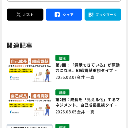
ポスト
シェア
ブックマーク
関連記事
組織
第3回：「貢献できている」が原動
力になる。組織貢献重視タイプの
離職を防ぐ技術
2026.08.07
金井 一真
組織
第2回：成長を「見える化」するマ
ネジメント。自己成長重視タイプ
の離職を防ぐ技術
2026.08.05
金井 一真
組織