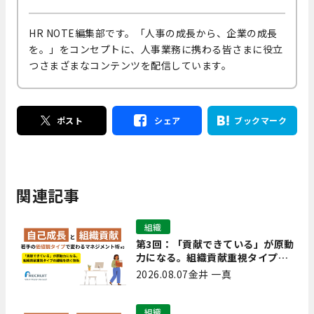
HR NOTE編集部です。「人事の成長から、企業の成長
を。」をコンセプトに、人事業務に携わる皆さまに役立
つさまざまなコンテンツを配信しています。
ポスト
シェア
ブックマーク
関連記事
組織
第3回：「貢献できている」が原動
力になる。組織貢献重視タイプの
離職を防ぐ技術
2026.08.07
金井 一真
組織