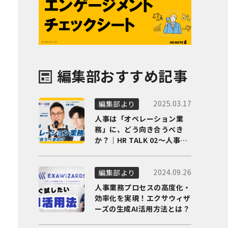
編集部おすすめ記事
2025.03.17
編集部より
人事は「オペレーション業
務」に、どう向き合うべき
か？｜HR TALK 02～人事DX
の最前線を徹底解剖～
2024.09.26
編集部より
人事業務プロセスの高度化・
効率化を実現！エクサウィザ
ーズの生成AI活用方法とは？