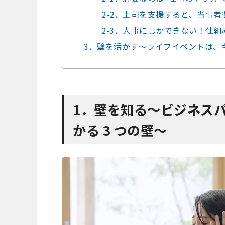
2-2．上司を支援すると、当事
2-3．人事にしかできない！仕
3．壁を活かす～ライフイベントは、
1．
壁を知る
～
ビジネス
かる
3
つの壁
～