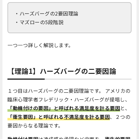
・ハーズバーグの2要因理論
・マズローの5段階説
一つ一つ詳しく解説します。
【理論1】ハーズバーグの二要因論
１つ目はハーズバーグの二要因理論です。 アメリカの
臨床心理学者フレデリック・ハーズバーグが提唱し、
「
動機付けの要因
」と呼ばれる
満足度を計る要因
と、
「
衛生要因
」と呼ばれる
不満足度を計る要因
、２つの
要因からなる理論です。
動機付け要因
は達成感や承認など
内面
を、
衛生的要因