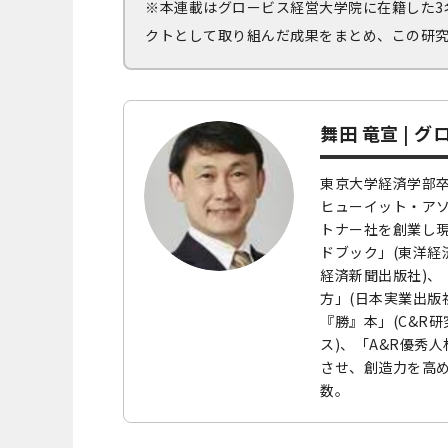
※本連載はグロービス経営大学院に在籍した3
クトとして取り組んだ成果をまとめ、この研
舞田 竜宣 |
グ
東京大学経済学部卒
ヒューイット・アソ
トナー社を創業し現
ドブック」(東洋経
経済新聞出版社)、
方」(日本実業出版
『勝』本」(C&R
ス)、「A&R優秀
させ、創造力を高め
数。