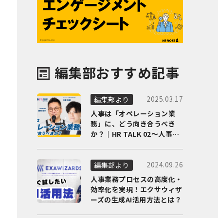
編集部おすすめ記事
2025.03.17
編集部より
人事は「オペレーション業
務」に、どう向き合うべき
か？｜HR TALK 02～人事DX
の最前線を徹底解剖～
2024.09.26
編集部より
人事業務プロセスの高度化・
効率化を実現！エクサウィザ
ーズの生成AI活用方法とは？