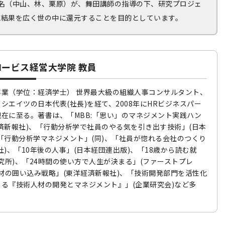
名（中山、林、栗原）が、舞田講師の指導の下、研究プロジェ
究結果を広く世の中に還元することを目的としています。
ロービス経営大学院 教員
業（学位：経済学士） 世界最大級の組織人事コンサルタント、
シエイツの日本代表(社長)を経て、2008年にHRビジネスパー
在に至る。著書は、「MBB:「思い」のマネジメント実践ハン
済新報社)、「行動分析学で社員のやる気を引き出す技術」(日本
「行動分析学マネジメント」(同)、「社員が惚れる会社のつくり
社)、「10年後の人事」(日本経団連出版)、「18歳から読む就
研究所)、「24時間の使い方で人生が決まる」(ファーストプレ
人材の囲い込み戦略」(東洋経済新報社)、「技術開発部門を活性化
る『技術人材の開発とマネジメント』」(企業研究会)など多