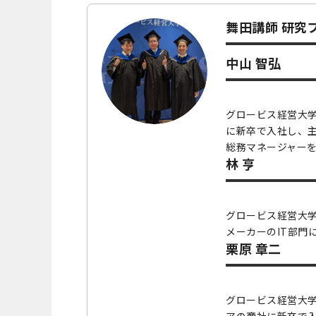
舞田講師 研究
中山 智弘
グロービス経営大学
に新卒で入社し、
総務マネージャー
林 亨
グロービス経営大学
メーカーのIT部門
栗原 章二
グロービス経営大学