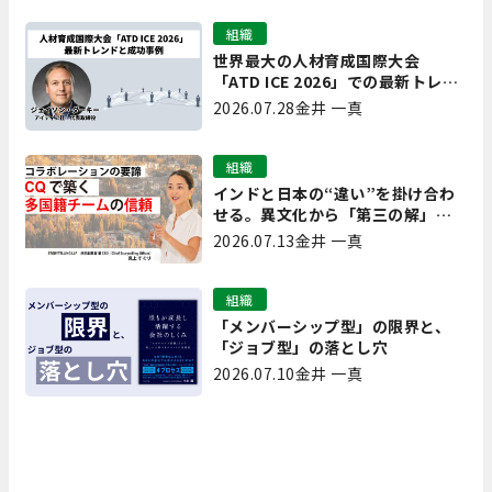
組織
世界最大の人材育成国際大会
「ATD ICE 2026」での最新トレン
ドと成功事例｜「重要で実用的
2026.07.28
金井 一真
な、日本にも合う」ホットトピッ
クと人材育成ノウハウ
組織
インドと日本の“違い”を掛け合わ
せる。異文化から「第三の解」を
生み出す実践【現場を変えるCQ白
2026.07.13
金井 一真
書 第7回】
組織
「メンバーシップ型」の限界と、
「ジョブ型」の落とし穴
2026.07.10
金井 一真