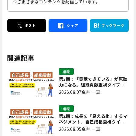
つさまざまなコンテンツを配信しています。
ポスト
シェア
ブックマーク
関連記事
組織
第3回：「貢献できている」が原動
力になる。組織貢献重視タイプの
離職を防ぐ技術
2026.08.07
金井 一真
組織
第2回：成長を「見える化」するマ
ネジメント。自己成長重視タイプ
の離職を防ぐ技術
2026.08.05
金井 一真