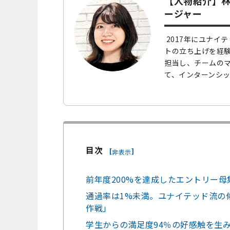
【人物紹介】林
ージャー
2017年にユナ
トの立ち上げを経験
担当し、チームの
て、インターンシ
目次
[
]
非表示
前年度200%を達成したエントリー母
通過率は1%未満。ユナイテッド流の
作戦」
学生からの満足度94％の好感触を生