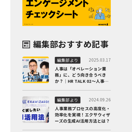
編集部おすすめ記事
2025.03.17
編集部より
人事は「オペレーション業
務」に、どう向き合うべき
か？｜HR TALK 02～人事DX
の最前線を徹底解剖～
2024.09.26
編集部より
人事業務プロセスの高度化・
効率化を実現！エクサウィザ
ーズの生成AI活用方法とは？