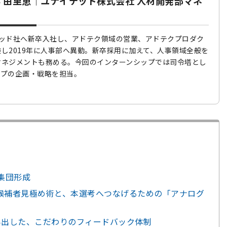
 由里恵｜ユナイテッド株式会社 人材開発部マネ
イテッド社へ新卒入社し、アドテク領域の営業、アドテクプロダク
し2019年に人事部へ異動。新卒採用に加えて、人事領域全般を
マネジメントも務める。今回のインターンシップでは司令塔とし
ップの企画・戦略を担当。
集団形成
候補者見極め術と、本選考へつなげるための「アナログ
み出した、こだわりのフィードバック体制