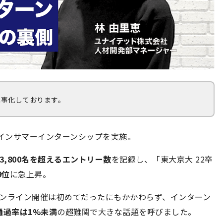
記事化しております。
ラインサマーインターンシップを実施。
3,800名を超えるエントリー数
を記録し、「東大京大 22卒
9位
に急上昇。
オンライン開催は初めてだったにもかかわらず、インターン
通過率は1%未満
の超難関で大きな話題を呼びました。