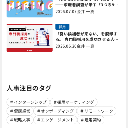
──求職者調査が示す「3つの9
割」と、採用担当が今すべき準備
2026.07.07
金井 一真
採用
「良い候補者が来ない」を脱却す
る。 専門職採用を成功させる人事
が実践している4つのこと
2026.06.30
金井 一真
人事注目のタグ
インターンシップ
採用マーケティング
健康経営
オンボーディング
リモートワーク
戦略人事
エンゲージメント
雇用契約