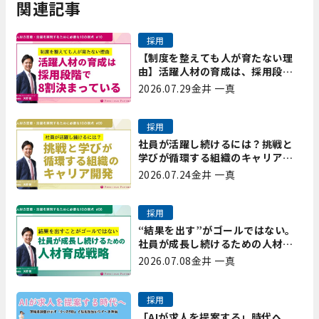
関連記事
採用
【制度を整えても人が育たない理
由】活躍人材の育成は、採用段階
で8割決まっている｜プレシャスパ
2026.07.29
金井 一真
ートナーズ矢野
採用
社員が活躍し続けるには？挑戦と
学びが循環する組織のキャリア開
発｜プレシャスパートナーズ矢野
2026.07.24
金井 一真
採用
“結果を出す”がゴールではない。
社員が成長し続けるための人材育
成戦略｜プレシャスパートナーズ
2026.07.08
金井 一真
矢野
採用
「AIが求人を提案する」時代へ