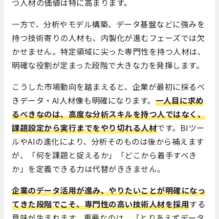
つ人材の価値は特に高まります。
一方で、分析やモデル構築、データ基盤などに強みを
持つ技術寄りの人材も、内製化が進むフェーズでは欠
かせません。特定領域に尖った専門性を持つ人材は、
明確な役割が定まった段階で大きな力を発揮します。
こうした市場動向を踏まえると、企業が最初に採るべ
きデータ・AI人材像も明確になります。
一人目に求め
るべきなのは、高度な分析スキルを持つ人ではなく、
課題設定から実行までをやり切れる人材
です。BIツー
ルやAIの進化により、分析そのものは後から補えます
が、「何を課題と捉えるか」「どこから着手すべき
か」を定義できる力は代替がききません。
企業のデータ活用が進み、やりたいことが明確になっ
てきた段階でこそ、専門性の高い技術人材を採用
する
意味が生まれます。重要なのは、「とりあえずデータ