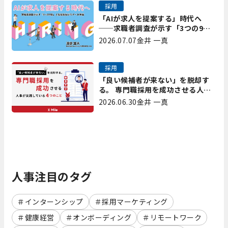
採用
「AIが求人を提案する」時代へ
──求職者調査が示す「3つの9
割」と、採用担当が今すべき準備
2026.07.07
金井 一真
採用
「良い候補者が来ない」を脱却す
る。 専門職採用を成功させる人事
が実践している4つのこと
2026.06.30
金井 一真
人事注目のタグ
インターンシップ
採用マーケティング
健康経営
オンボーディング
リモートワーク