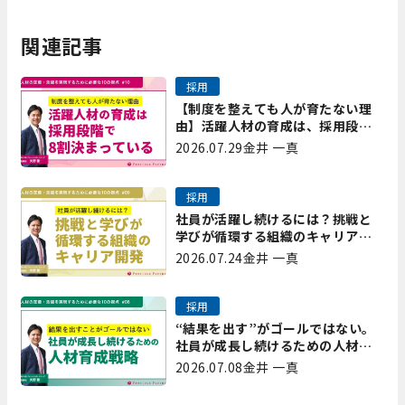
関連記事
採用
【制度を整えても人が育たない理
由】活躍人材の育成は、採用段階
で8割決まっている｜プレシャスパ
2026.07.29
金井 一真
ートナーズ矢野
採用
社員が活躍し続けるには？挑戦と
学びが循環する組織のキャリア開
発｜プレシャスパートナーズ矢野
2026.07.24
金井 一真
採用
“結果を出す”がゴールではない。
社員が成長し続けるための人材育
成戦略｜プレシャスパートナーズ
2026.07.08
金井 一真
矢野