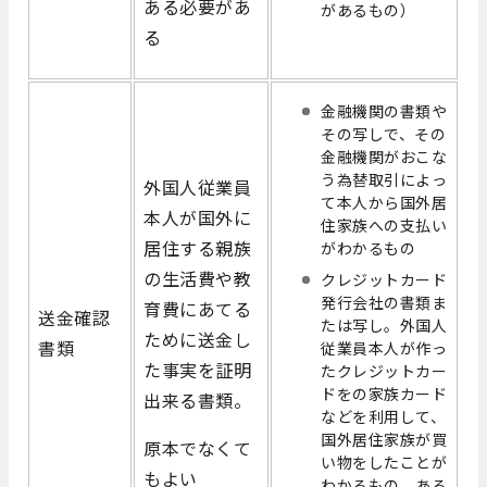
ある必要があ
があるもの）
る
金融機関の書類や
その写しで、その
金融機関がおこな
う為替取引によっ
外国人従業員
て本人から国外居
本人が国外に
住家族への支払い
居住する親族
がわかるもの
の生活費や教
クレジットカード
発行会社の書類ま
育費にあてる
送金確認
たは写し。外国人
ために送金し
書類
従業員本人が作っ
た事実を証明
たクレジットカー
ドをの家族カード
出来る書類。
などを利用して、
国外居住家族が買
原本でなくて
い物をしたことが
もよい
わかるもの。ある