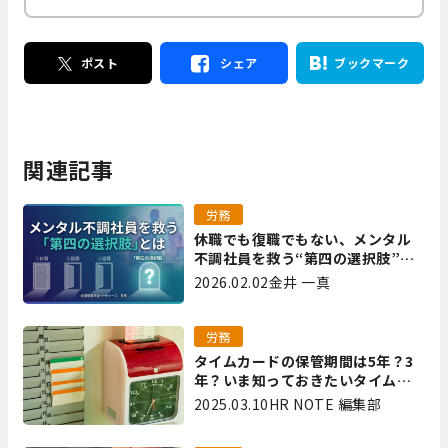
ポスト
シェア
ブックマーク
関連記事
労務
休職でも復職でもない、メンタル
不調社員を救う“第四の選択肢”と
は｜全国障害年金パートナーズ 宮
2026.02.02
金井 一真
里
労務
タイムカードの保管期間は5年？3
年？いま知っておきたいタイムカ
ード保管方法
2025.03.10
HR NOTE 編集部