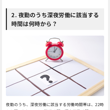
2. 夜勤のうち深夜労働に該当する
時間は何時から？
夜勤のうち、深夜労働に該当する労働時間帯は、22時