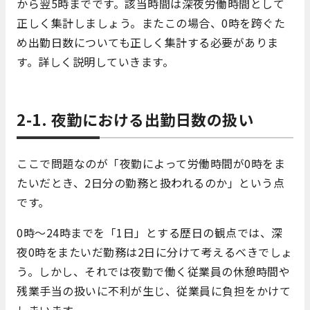
から翌5時までです。該当時間は深夜労働時間として
正しく集計しましょう。またこの場合、0時を跨ぐた
め出勤日数についても正しく集計する必要がありま
す。詳しく説明していきます。
2-1. 夜勤における出勤日数の扱い
ここで問題なのが「夜勤によって労働時間が0時をま
たいだとき、2日分の勤務と扱われるのか」という点
です。
0時〜24時までを「1日」とする歴日の観点では、深
夜0時をまたいだ勤務は2日に分けて考えるべきでしょ
う。しかし、それでは夜勤で働く従業員の休憩時間や
残業手当の扱いに不利が生じ、従業員に負担をかけて