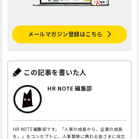
メールマガジン登録はこちら
この記事を書いた人
HR NOTE 編集部
HR NOTE編集部です。「人事の成長から、企業の成長
を。」をコンセプトに、人事業務に携わる皆さまに役立