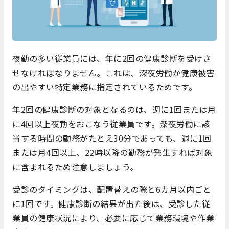
夜勤の多い従業員には、年に2回の健康診断を受けさ
せなければなりません。これは、深夜労働が健康被害
の出やすい特定業務に指定されているためです。
年2回の健康診断の対象となるのは、週に1回または月
に4回以上夜勤をおこなう従業員です。深夜労働に該
当する時間の勤務がたとえ30分であっても、週に1回
または月4回以上、22時以降の勤務が発生すれば対象
に含まれるため注意しましょう。
受診のタイミングは、配置替えの際と6カ月以内ごと
に1回です。健康診断の結果が出た後は、受診した従
業員の健康状況により、必要に応じて業務環境や作業