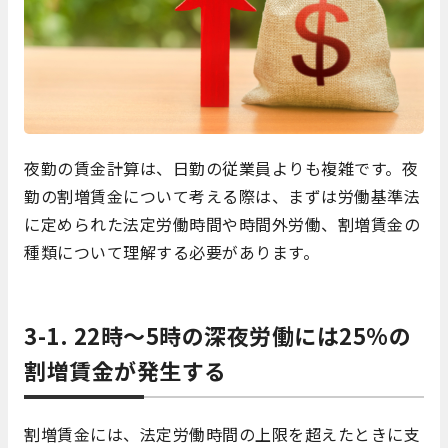
夜勤の賃金計算は、日勤の従業員よりも複雑です。夜
勤の割増賃金について考える際は、まずは労働基準法
に定められた法定労働時間や時間外労働、割増賃金の
種類について理解する必要があります。
3-1. 22時〜5時の深夜労働には25%の
割増賃金が発生する
割増賃金には、法定労働時間の上限を超えたときに支