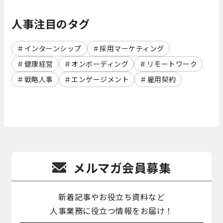
人事注目のタグ
インターンシップ
採用マーケティング
健康経営
オンボーディング
リモートワーク
戦略人事
エンゲージメント
雇用契約
メルマガ会員募集
新着記事やお役立ち資料など
人事業務に役立つ情報をお届け！