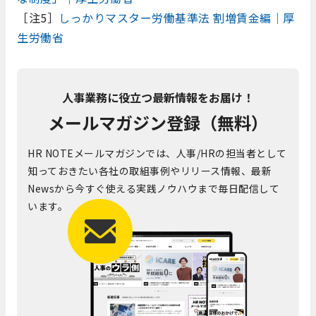
［注5］
しっかりマスター労働基準法 割増賃金編｜厚
生労働省
人事業務に役立つ最新情報をお届け！
メールマガジン登録（無料）
HR NOTEメールマガジンでは、人事/HRの担当者として
知っておきたい各社の取組事例やリリース情報、最新
Newsから今すぐ使える実践ノウハウまで毎日配信して
います。