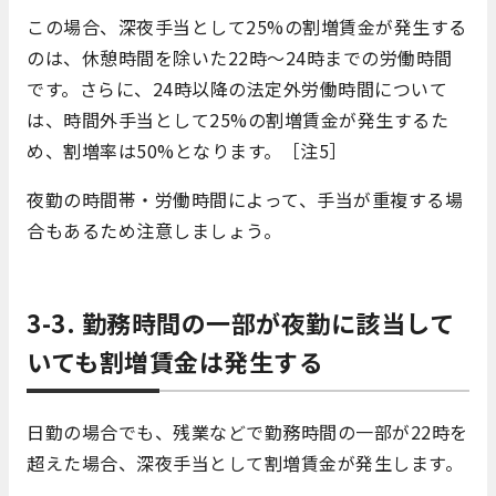
この場合、深夜手当として25%の割増賃金が発生する
のは、休憩時間を除いた22時〜24時までの労働時間
です。さらに、24時以降の法定外労働時間について
は、時間外手当として25%の割増賃金が発生するた
め、割増率は50%となります。［注5］
夜勤の時間帯・労働時間によって、手当が重複する場
合もあるため注意しましょう。
3-3. 勤務時間の一部が夜勤に該当して
いても割増賃金は発生する
日勤の場合でも、残業などで勤務時間の一部が22時を
超えた場合、深夜手当として割増賃金が発生します。