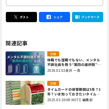
ポスト
シェア
ブックマーク
関連記事
労務
休職でも復職でもない、メンタル
不調社員を救う“第四の選択肢”と
は｜全国障害年金パートナーズ 宮
2026.02.02
金井 一真
里
労務
タイムカードの保管期間は5年？3
年？いま知っておきたいタイムカ
ード保管方法
2025.03.10
HR NOTE 編集部