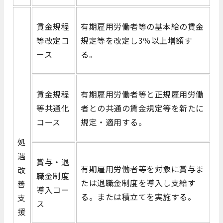
賃金規程
有期雇用労働者等の基本給の賃金
等改定コ
規定等を改定し3％以上増額す
ース
る。
賃金規程
有期雇用労働者等と正規雇用労働
等共通化
者との共通の賃金規定等を新たに
コース
規定・適用する。
処
遇
賞与・退
有期雇用労働者等を対象に賞与ま
改
職金制度
たは退職金制度を導入し支給す
善
導入コー
る。または積立てを実施する。
支
ス
援