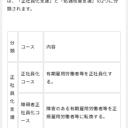
は、「正社員化支援」と「処遇改善支援」の2つに分
類されます。
分
コース
内容
類
正社員化
有期雇用労働者等を正社員化す
正
コース
る。
社
員
化
障碍者正
障害のある有期雇用労働者等を正
支
社員化コ
規雇用労働者等に転換する。
援
ース