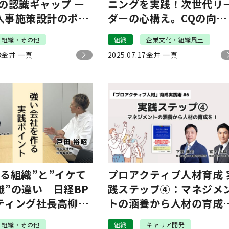
の認識ギャップ ー
ニングを実践！次世代リ
人事施策設計のポイ
ダーの心構え。CQの向上
｜コーナー門馬
で、組織はどう変わる？
組織・その他
組織
企業文化・組織風土
【現場を変えるCQ白書 第
8
金井 一真
2025.07.17
金井 一真
回】
てる組織”と”イケて
プロアクティブ人材育成 
織”の違い｜日経BP
践ステップ④：マネジメ
ティング社長高柳正
トの涵養から人材の育成
に聞く「強い会社」
を！｜「プロアクティブ
組織・その他
組織
キャリア開発