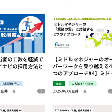
当者の工数を軽減で
【ミドルマネジャーのオ
イナビの採用方法と
バーワークを乗り越える
つのアプローチ#4】ミド
マネジャーの「業務の質
中途採用手法
組織
人材育成・研修
に対処する2つのアプロ
2
金井 一真
2025.08.08
金井 一真
チ｜リクルートマネジメ
トソリューションズ