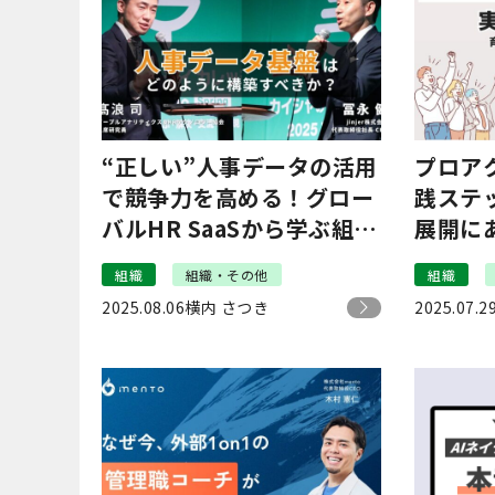
“正しい”人事データの活用
プロア
で競争力を高める！グロー
践ステ
バルHR SaaSから学ぶ組織
展開に
戦略の未来
クティ
組織
組織・その他
組織
#8
2025.08.06
横内 さつき
2025.07.2