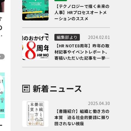
【テクノロジーで描く未来の
人事】HRプロセスオートメ
す
ーションのススメ
の
業
2024.02.01
編集部より
に
【HR NOTE8周年】昨年の取
材記事やイベントレポート、
寄稿いただいた記事を一挙に
ご紹介！
新着ニュース
2025.04.30
【書籍紹介】組織と働き方の
本質 迫る社会的要請に振り
回されない視座
ー