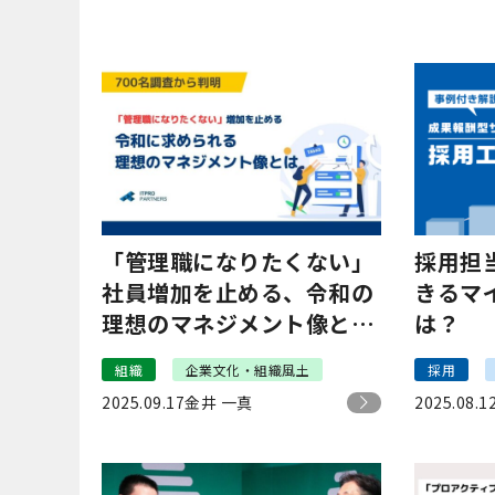
「管理職になりたくない」
採用担
社員増加を止める、令和の
きるマ
理想のマネジメント像とは
は？
｜Hajimari有賀
組織
企業文化・組織風土
採用
2025.09.17
金井 一真
2025.08.1