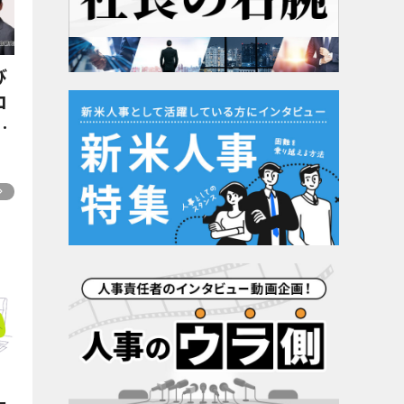
び
ロ
｜
育
ー