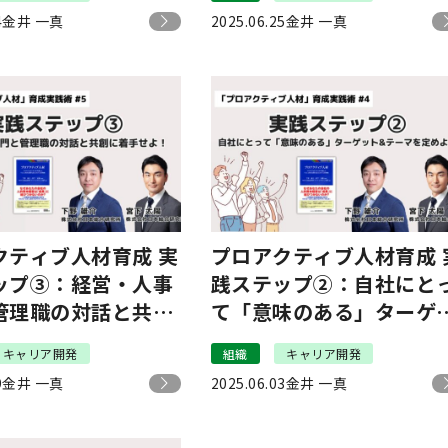
ポイント
材」育成実践術 #6
4
金井 一真
2025.06.25
金井 一真
クティブ人材育成 実
プロアクティブ人材育成 
ップ③：経営・人事
践ステップ②：自社にと
管理職の対話と共創
て「意味のある」ターゲ
せよ！｜「プロアク
ト&テーマを定めよ！｜
キャリア開発
組織
キャリア開発
人材」育成実践術
「プロアクティブ人材」
9
金井 一真
2025.06.03
金井 一真
成実践術 #4