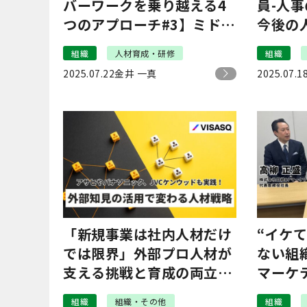
バーワークを乗り越える4
員-人事
つのアプローチ#3】ミドル
今後の
マネジャーの「業務量」に
ントは
組織
人材育成・研修
組織
対処する2つのアプローチ
2025.07.22
金井 一真
2025.07.1
｜リクルートマネジメント
ソリューションズ
「新規事業は社内人材だけ
“イケ
では限界」外部プロ人材が
ない組
支える挑戦と育成の両立｜
マーケ
ビザスク宮崎
盛さん
組織
組織・その他
組織