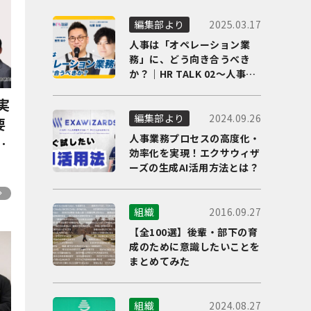
2025.03.17
編集部より
人事は「オペレーション業
務」に、どう向き合うべき
か？｜HR TALK 02～人事DX
の最前線を徹底解剖～
実
2024.09.26
編集部より
要
人事業務プロセスの高度化・
！
効率化を実現！エクサウィザ
」
ーズの生成AI活用方法とは？
2016.09.27
組織
【全100選】後輩・部下の育
成のために意識したいことを
まとめてみた
2024.08.27
組織