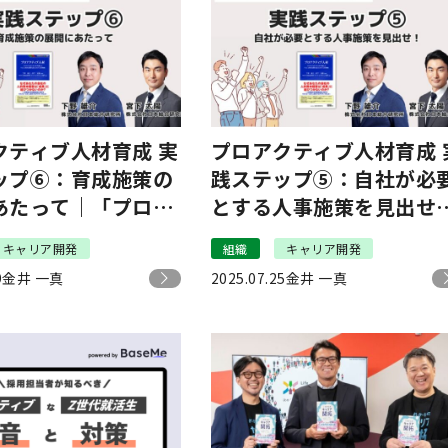
クティブ人材育成 実
プロアクティブ人材育成 
ップ⑥：育成施策の
践ステップ⑤：自社が必
あたって｜「プロア
とする人事施策を見出せ
ブ人材」育成実践術
｜「プロアクティブ人材
キャリア開発
組織
キャリア開発
育成実践術 #7
9
金井 一真
2025.07.25
金井 一真