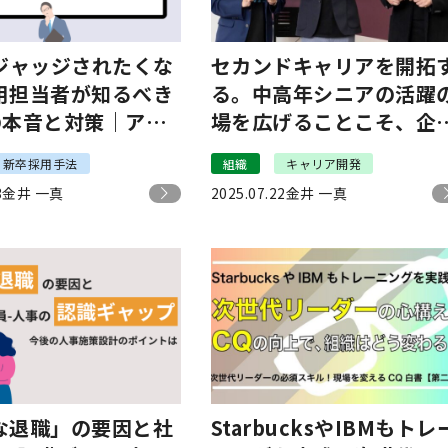
にジャッジされたくな
セカンドキャリアを開拓
用担当者が知るべき
る。中高年シニアの活躍
の本音と対策｜アレ
場を広げることこそ、企
ド半井
にとっても、社会の未来
新卒採用手法
組織
キャリア開発
とっても、成長の鍵に
3
金井 一真
2025.07.22
金井 一真
な退職」の要因と社
StarbucksやIBMもトレ