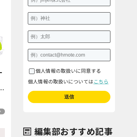
個人情報の取扱いに同意する
ー
4
個人情報の取扱いについては
こちら
ル
」
ー
ン
編集部おすすめ記事