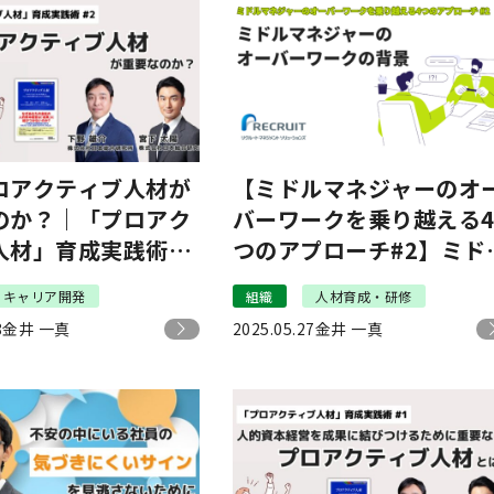
ロアクティブ人材が
【ミドルマネジャーのオ
のか？｜「プロアク
バーワークを乗り越える
人材」育成実践術
つのアプローチ#2】ミド
マネジャーのオーバーワ
キャリア開発
組織
人材育成・研修
クの背景｜リクルートマ
8
金井 一真
2025.05.27
金井 一真
ジメントソリューション