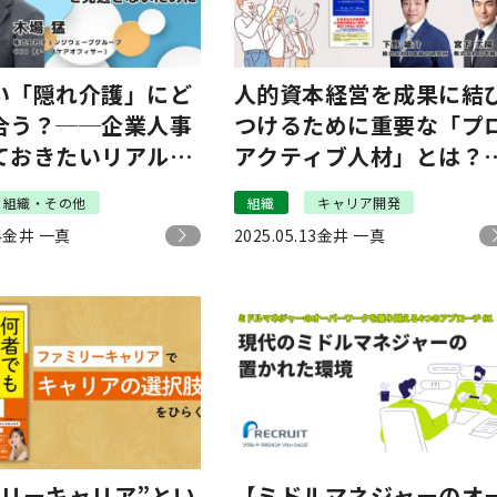
い「隠れ介護」にど
人的資本経営を成果に結
合う？──企業人事
つけるために重要な「プ
ておきたいリアルと
アクティブ人材」とは？
援の第一歩｜チェン
「プロアクティブ人材」
組織・その他
組織
キャリア開発
ーブグループ木場
成実践術 #1
4
金井 一真
2025.05.13
金井 一真
ミリーキャリア”とい
【ミドルマネジャーのオ