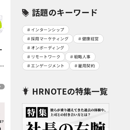
話題のキーワード
インターンシップ
採用マーケティング
健康経営
オンボーディング
ー
4
リモートワーク
戦略人事
ル
エンゲージメント
雇用契約
ー
ネ
HRNOTEの特集一覧
ズ