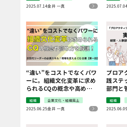
を作る
2025.07.14
金井 一真
2025.07.0
“違い”をコストでなくパワ
プロア
ーに。組織文化変革に求め
践ステ
られるCQの概念や高め方
部門と
を解説！【現場を変える
に着手
組織
企業文化・組織風土
組織
CQ白書 第1回】
ティブ
2025.06.25
金井 一真
2025.06.0
#5