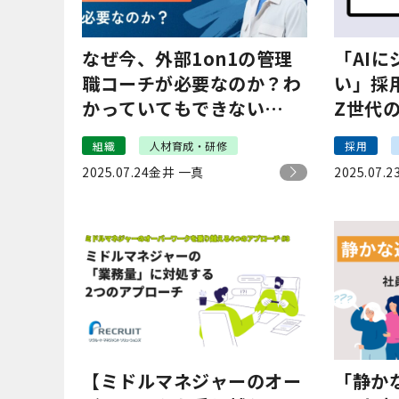
なぜ今、外部1on1の管理
「AI
職コーチが必要なのか？わ
い」採
かっていてもできない——
Z世代
マネジメントの適応課題に
スグッ
組織
人材育成・研修
採用
向き合う
2025.07.24
金井 一真
2025.07.2
【ミドルマネジャーのオー
「静か