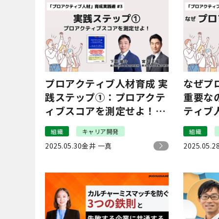
プロアクティブ人材育成 実
なぜプ
践ステップ①：プロアクテ
重要な
ィブスコアを測定せよ！｜
ティブ
「プロアクティブ人材」育
#2
組織
キャリア開発
組織
成実践術 #3
2025.05.30
金井 一真
2025.05.2