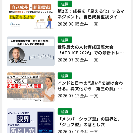
組織
第2回：成長を「見える化」するマ
ネジメント。自己成長重視タイプ
の離職を防ぐ技術
2026.08.05
金井 一真
組織
世界最大の人材育成国際大会
「ATD ICE 2026」での最新トレン
ドと成功事例｜「重要で実用的
2026.07.28
金井 一真
な、日本にも合う」ホットトピッ
クと人材育成ノウハウ
組織
インドと日本の“違い”を掛け合わ
せる。異文化から「第三の解」を
生み出す実践【現場を変えるCQ白
2026.07.13
金井 一真
書 第7回】
組織
「メンバーシップ型」の限界と、
「ジョブ型」の落とし穴
2026.07.10
金井 一真